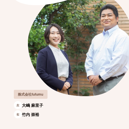
株式会社fufumu
大嶋 麻里子
左
竹内 崇裕
右