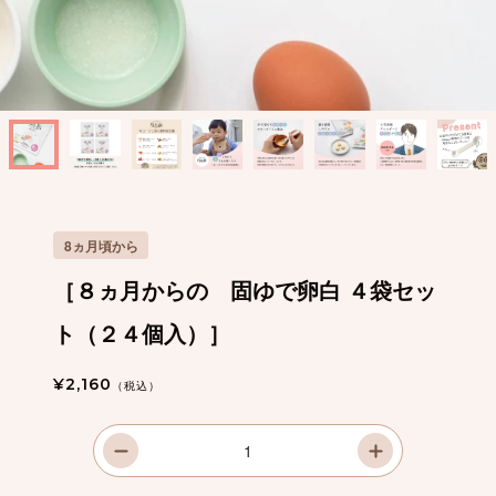
8ヵ月頃から
［８ヵ月からの 固ゆで卵白 ４袋セッ
ト（２４個入）］
通
¥2,160
（税込）
常
価
格
［８
［８
ヵ
ヵ
月
月