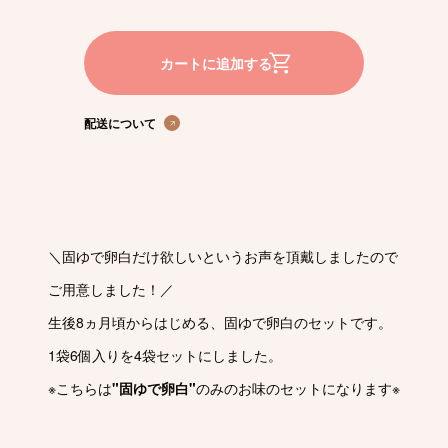
か
か
ら
ら
の
の
固
固
ゆ
ゆ
カートに追加する
で
で
卵
卵
白
白
４
４
配送について
袋
袋
セ
セ
ッ
ッ
ト
ト
（２
（２
４
４
個
個
入）］
入）］
の
の
＼固ゆで卵白だけ欲しいというお声を頂戴しましたので
数
数
量
量
を
を
ご用意しました！／
減
増
ら
や
生後8ヵ月頃からはじめる、固ゆで卵白のセットです。
す
す
1袋6個入りを4袋セットにしました。
※こちらは
"固ゆで卵白"
のみのお味のセットになります※