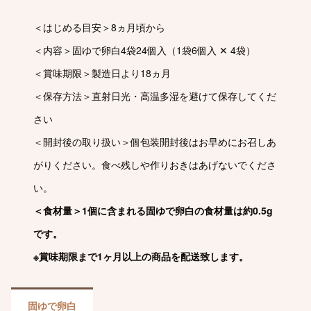
＜はじめる目安＞
8ヵ月頃から
＜内容＞
固ゆで卵白4袋24個入（1袋6個入 ✕ 4袋）
＜賞味期限＞製造日より18ヵ月
＜保存方法＞直射日光・高温多湿を避けて保存してくだ
さい
＜開封後の取り扱い＞個包装開封後はお早めにお召しあ
がりください。食べ残しや作りおきはあげないでくださ
い。
＜食材量＞1個に含まれる固ゆで卵白の食材量は約0.5g
です。
※賞味期限まで1ヶ月以上の商品を配送致します。
固ゆで卵白